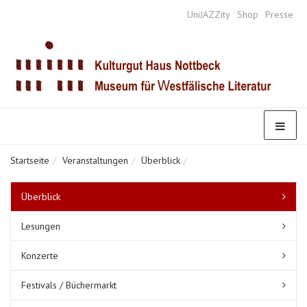
UniJAZZity
Shop
Presse
Startseite
Veranstaltungen
Überblick
Untermenüpunkte
Überblick
im
aktuellen
Lesungen
Bereich
Konzerte
Festivals / Büchermarkt