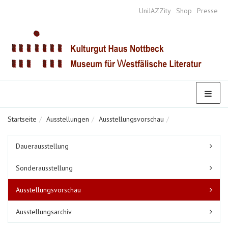
UniJAZZity
Shop
Presse
Startseite
Ausstellungen
Ausstellungsvorschau
Untermenüpunkte
Dauerausstellung
im
aktuellen
Sonderausstellung
Bereich
Ausstellungsvorschau
Ausstellungsarchiv