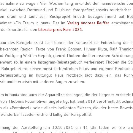
saufnahme zu wagen. Vier Wochen lang erkundet der hannoversche Jour
nkel zwischen Dortmund und Duisburg, fotografiert abseits touristischer
ten drauf und tauft sein Buchprojekt kritisch bezugnehmend auf Bö
eimer: »Ein Traum in bunt«. Das im
Verlag Andreas Reiffer
erschienene
 der Shortlist für den
Literaturpreis Ruhr 2021
.
ratur des Ruhrgebiets ist für Thoben der Schlüssel zur Entdeckung der i
bekannten Region. Texte von Frank Goosen, Hilmar Klute, Ralf Thenior,
d Wolfgang Welt im Gepäck, gleicht Thoben die literarischen Schilderung
nwart ab. In einem Instagram-Reisetagebuch verheiratet Thoben die S
Ruhrgebiet mit seinen meist farbenfrohen Fotos und eigenen Beobacht
derausstellung im Kulturgut Haus Nottbeck lädt dazu ein, das Ruhr
isch und literarisch mit anderen Augen zu sehen.
um in bunt« sind auch die Aquarellzeichnungen, die der Hagener Architekt 
von Thobens Fotomotiven angefertigt hat. Seit 2019 veröffentlicht Schma
m als »Pottpinsel« seine allseits beliebten Skizzen, die der beste Beweis
 wunderbar facettenreich und kultig der Ruhrpott ist.
ffnung der Ausstellung am 30.10.2021 um 13 Uhr laden wir Sie un