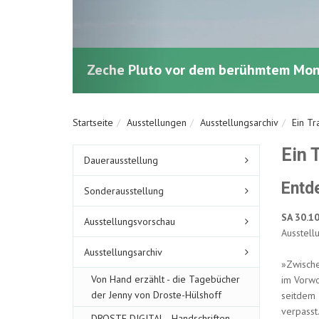
Trinkhalle in Essen-Bergeborbeck
Startseite
Ausstellungen
Ausstellungsarchiv
Ein Tr
Ein 
Untermenüpunkte
Dauerausstellung
im
aktuellen
Entd
Sonderausstellung
Bereich
SA 30.10
Ausstellungsvorschau
Ausstell
Ausstellungsarchiv
»Zwische
Von Hand erzählt - die Tagebücher
im Vorwo
der Jenny von Droste-Hülshoff
seitdem 
verpasst
DROSTE DIGITAL - Handschriften -