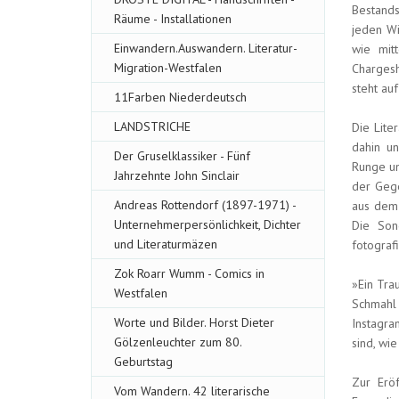
Bestand
Räume - Installationen
jeden Wi
Einwandern.Auswandern. Literatur-
wie mit
Migration-Westfalen
Chargesh
steht auf
11Farben Niederdeutsch
LANDSTRICHE
Die Lite
dahin un
Der Gruselklassiker - Fünf
Runge un
Jahrzehnte John Sinclair
der Gege
Andreas Rottendorf (1897-1971) -
aus dem 
Unternehmerpersönlichkeit, Dichter
Die Son
und Literaturmäzen
fotograf
Zok Roarr Wumm - Comics in
»Ein Tra
Westfalen
Schmahl 
Worte und Bilder. Horst Dieter
Instagra
Gölzenleuchter zum 80.
sind, wie
Geburtstag
Zur Erö
Vom Wandern. 42 literarische