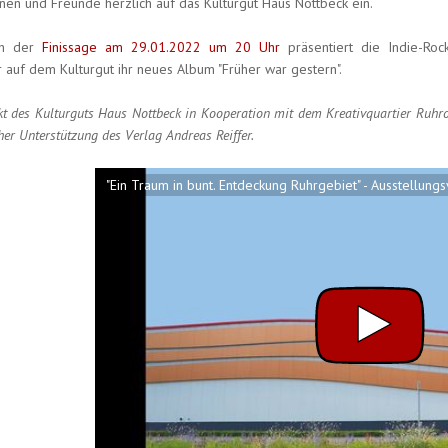
nen und Freunde herzlich auf das Kulturgut Haus Nottbeck ein.
ich der
Finissage am 29.01.2022 um 20 Uhr
präsentiert die Indie-Roc
auf dem Kulturgut ihr neues Album "Früher war gestern".
kt des Kulturguts Haus Nottbeck in Kooperation mit dem Kreativquartier Ruhro
her Unterstützung des Verlag Andreas Reiffer.
"Ein Traum in bunt. Entdeckung Ruhrgebiet" - Ausstellung