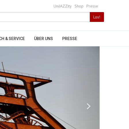
UniJAZZity
Shop
Presse
Bitte
Los!
Suchbegriff
eingeben
CH & SERVICE
ÜBER UNS
PRESSE