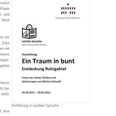
nalist
 Pfade
ll und
 Werk
hm bis
 Erika
en mit
timmen
ungen.
gebiet
Marius
hl bei
 dafür
Einführung in Leichter Sprache
d Ihre