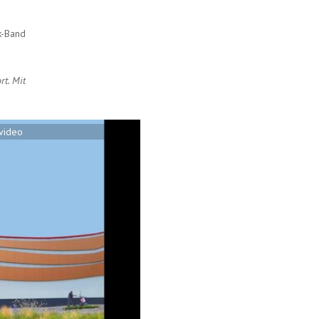
k-Band
rt. Mit
svideo