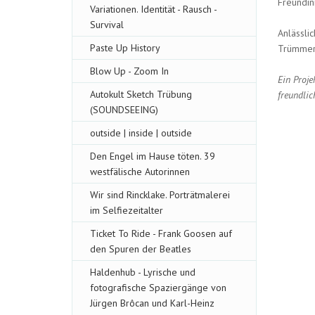
Freundin
Variationen. Identität - Rausch -
Survival
Anlässl
Paste Up History
Trümmer 
Blow Up - Zoom In
Ein Proje
Autokult Sketch Trübung
freundlic
(SOUNDSEEING)
outside | inside | outside
Den Engel im Hause töten. 39
westfälische Autorinnen
Wir sind Rincklake. Porträtmalerei
im Selfiezeitalter
Ticket To Ride - Frank Goosen auf
den Spuren der Beatles
Haldenhub - Lyrische und
fotografische Spaziergänge von
Jürgen Brôcan und Karl-Heinz