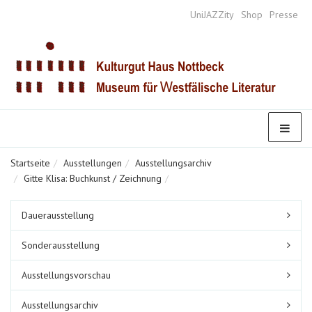
UniJAZZity
Shop
Presse
Startseite
Ausstellungen
Ausstellungsarchiv
Gitte Klisa: Buchkunst / Zeichnung
Untermenüpunkte
Dauerausstellung
im
aktuellen
Sonderausstellung
Bereich
Ausstellungsvorschau
Ausstellungsarchiv