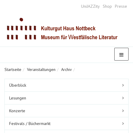
UniJAZZity
Shop
Presse
Startseite
Veranstaltungen
Archiv
Untermenüpunkte
Überblick
im
aktuellen
Lesungen
Bereich
Konzerte
Festivals / Büchermarkt