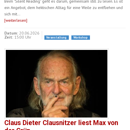
Beim "Silent Reading" geht es darum, gemeinsam still zu lesen. Es ist
ein Angebot, dem hektischen Alltag für eine Weile zu entfliehen und
sich mit…
[weiterlesen]
Datum:
20.06.2026
Zeit:
15:00 Uhr
Veranstaltung
Workshop
Claus Dieter Clausnitzer liest Max von