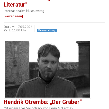
Literatur"
Internationaler Museumstag
[weiterlesen]
Datum:
17.05.2026
Zeit:
11:00 Uhr
Veranstaltung
Hendrik Otremba: „Der Gräber“
Mit einem Live Soundtrack von Pogo McCartney