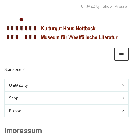
UniJAZZity
Shop
Presse
Startseite
Untermenüpunkte
UniJAZZity
im
aktuellen
Shop
Bereich
Presse
Impressum