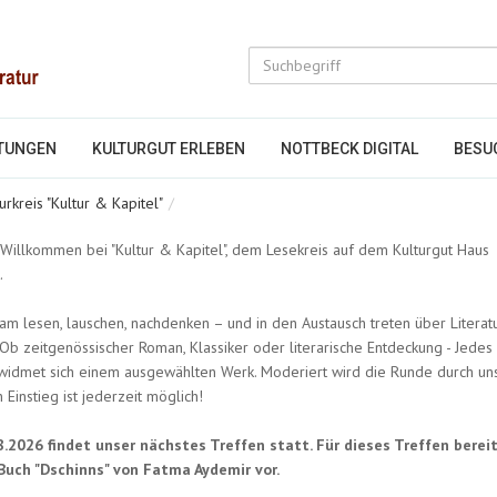
TUNGEN
KULTURGUT ERLEBEN
NOTTBECK DIGITAL
BESU
turkreis "Kultur & Kapitel"
 Willkommen bei "Kultur & Kapitel", dem Lesekreis auf dem Kulturgut Haus
.
m lesen, lauschen, nachdenken – und in den Austausch treten über Literatu
Ob zeitgenössischer Roman, Klassiker oder literarische Entdeckung - Jedes
widmet sich einem ausgewählten Werk. Moderiert wird die Runde durch un
 Einstieg ist jederzeit möglich!
.2026 findet unser nächstes Treffen statt. Für dieses Treffen berei
 Buch "Dschinns" von Fatma Aydemir vor.