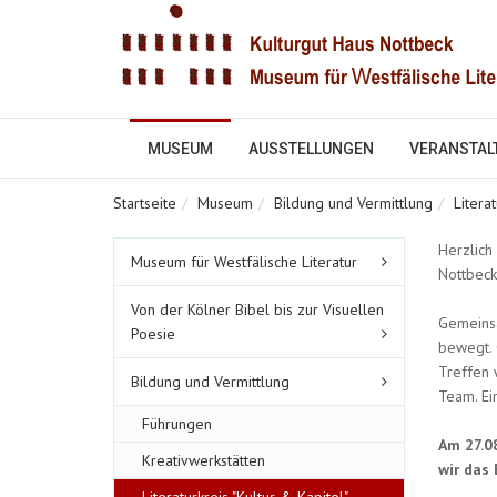
MUSEUM
AUSSTELLUNGEN
VERANSTAL
Startseite
Museum
Bildung und Vermittlung
Litera
Untermenüpunkte
Herzlich
Museum für Westfälische Literatur
im
Nottbeck
aktuellen
Von der Kölner Bibel bis zur Visuellen
Bereich
Gemeinsa
Poesie
bewegt. 
Treffen 
Bildung und Vermittlung
Team. Ein
Führungen
Am 27.08
Kreativwerkstätten
wir das