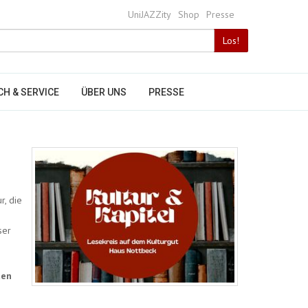
UniJAZZity
Shop
Presse
Bitte
Los!
Suchbegriff
eingeben
CH & SERVICE
ÜBER UNS
PRESSE
r, die
ser
ten